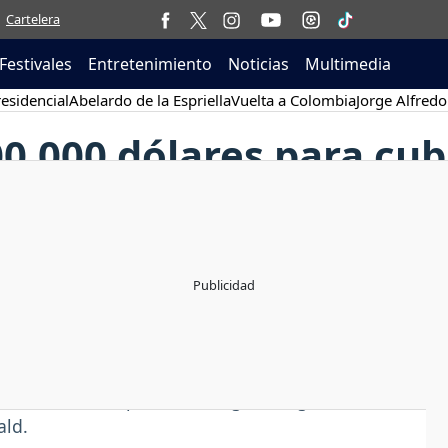
Cartelera
Festivales
Entretenimiento
Noticias
Multimedia
esidencial
Abelardo de la Espriella
Vuelta a Colombia
Jorge Alfredo
0.000 dólares para cubr
ba
 / 2009
sillo 300.00 dólares para cubrir los gastos del
bana el 20 de septiembre, según aseguró en una
ald.