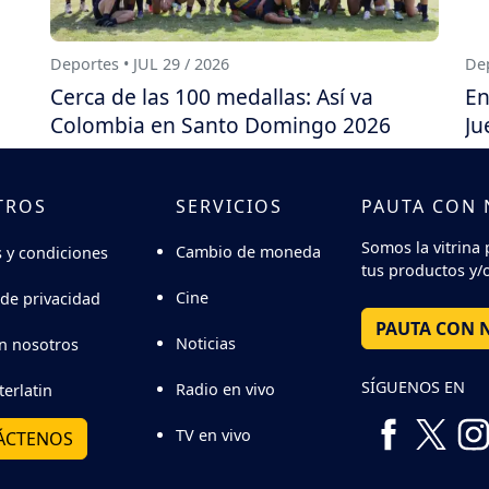
Deportes • JUL 29 / 2026
Dep
Cerca de las 100 medallas: Así va
En
Colombia en Santo Domingo 2026
Ju
TROS
SERVICIOS
PAUTA CON
Somos la vitrina 
Cambio de moneda
 y condiciones
tus productos y/o
Cine
 de privacidad
PAUTA CON 
Noticias
n nosotros
SÍGUENOS EN
Radio en vivo
terlatin
TV en vivo
ÁCTENOS