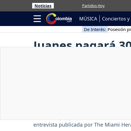
Noticias
Partidos Hoy
MÚSICA
Conciertos y 
De Interés:
Posesión pr
Juanes pagará 30
concierto en Cu
Especial de Juanes - Miércoles, 26 / Ago
El cantante colombiano pagará de su bol
concierto que piensa ofrecer en La Ha
entrevista publicada por The Miami Her