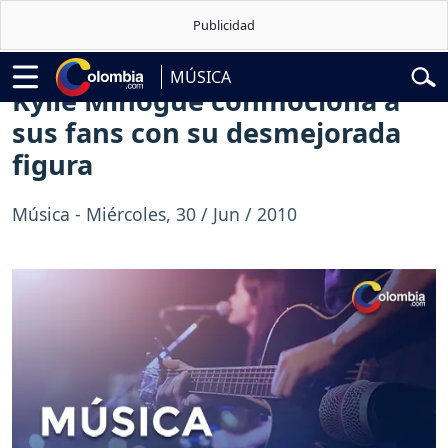
do de la Espriella
Vuelta a Colombia
Jorge Alfredo Vargas
Gustavo
MÚSICA
Kylie Minogue conmociona a
sus fans con su desmejorada
figura
Música - Miércoles, 30 / Jun / 2010