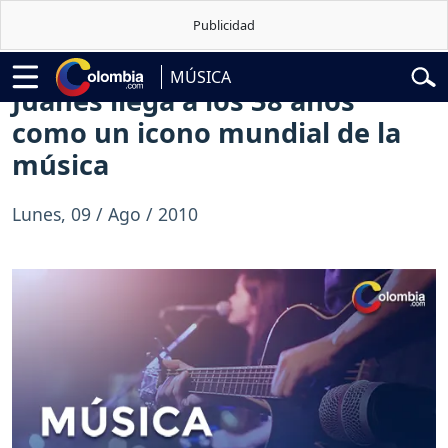
lardo de la Espriella
Vuelta a Colombia
Jorge Alfredo Vargas
Gusta
MÚSICA
Juanes llega a los 38 años
como un icono mundial de la
música
Lunes, 09 / Ago / 2010