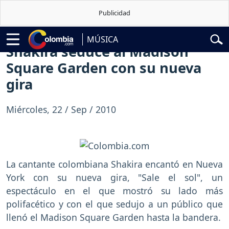
o de la Espriella
Vuelta a Colombia
Jorge Alfredo Vargas
Gustavo P
MÚSICA
Shakira seduce al Madison
Square Garden con su nueva
gira
Miércoles, 22 / Sep / 2010
La cantante colombiana Shakira encantó en Nueva
York con su nueva gira, "Sale el sol", un
espectáculo en el que mostró su lado más
polifacético y con el que sedujo a un público que
llenó el Madison Square Garden hasta la bandera.