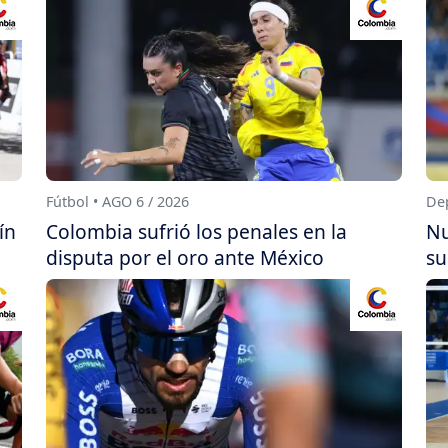
Fútbol • AGO 6 / 2026
Dep
ín
Colombia sufrió los penales en la
Nu
disputa por el oro ante México
su