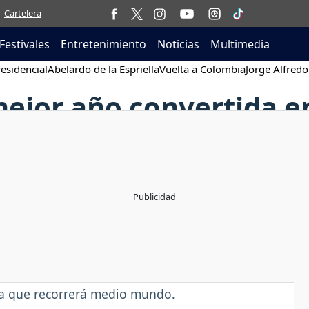
Cartelera
Festivales
Entretenimiento
Noticias
Multimedia
esidencial
Abelardo de la Espriella
Vuelta a Colombia
Jorge Alfredo
ejor año convertida en 
muy dulce en su carrera tras convertirse en la
eta, un título que está dispuesta a defender con
la que recorrerá medio mundo.