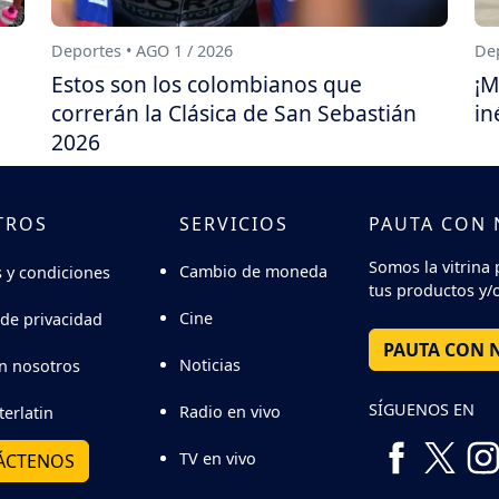
Deportes • AGO 1 / 2026
Dep
Estos son los colombianos que
¡M
correrán la Clásica de San Sebastián
in
2026
TROS
SERVICIOS
PAUTA CON
Somos la vitrina 
Cambio de moneda
 y condiciones
tus productos y/o
Cine
 de privacidad
PAUTA CON 
Noticias
n nosotros
SÍGUENOS EN
Radio en vivo
terlatin
TV en vivo
ÁCTENOS