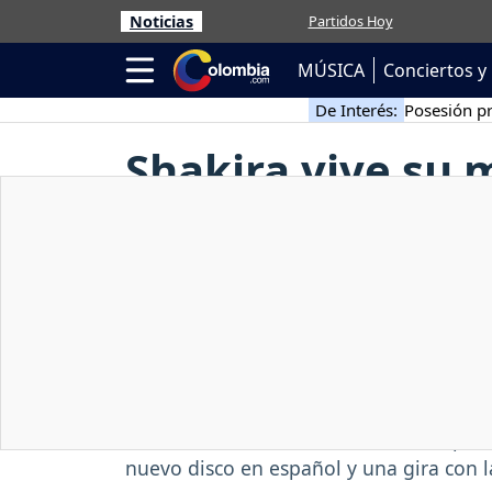
Noticias
Partidos Hoy
MÚSICA
Conciertos y 
De Interés:
Posesión pr
Shakira vive su m
de mayor éxito
Viernes, 24 / Sep / 2010
La colombiana Shakira vive un momento 
cantante latina más reconocida del plan
nuevo disco en español y una gira con 