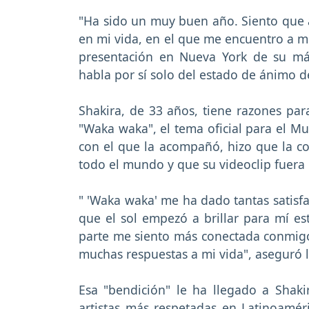
"Ha sido un muy buen año. Siento que
en mi vida, en el que me encuentro a m
presentación en Nueva York de su más 
habla por sí solo del estado de ánimo de 
Shakira, de 33 años, tiene razones para
"Waka waka", el tema oficial para el Mun
con el que la acompañó, hizo que la c
todo el mundo y que su videoclip fuera 
" 'Waka waka' me ha dado tantas satisfac
que el sol empezó a brillar para mí e
parte me siento más conectada conmigo
muchas respuestas a mi vida", aseguró l
Esa "bendición" le ha llegado a Shakir
artistas más respetadas en Latinoamé