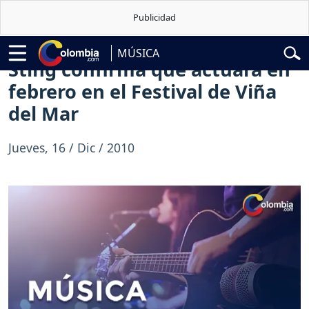
elardo de la Espriella
Vuelta a Colombia
Jorge Alfredo Vargas
Gust
MÚSICA
Sting confirma que actuará en
febrero en el Festival de Viña
del Mar
Jueves, 16 / Dic / 2010