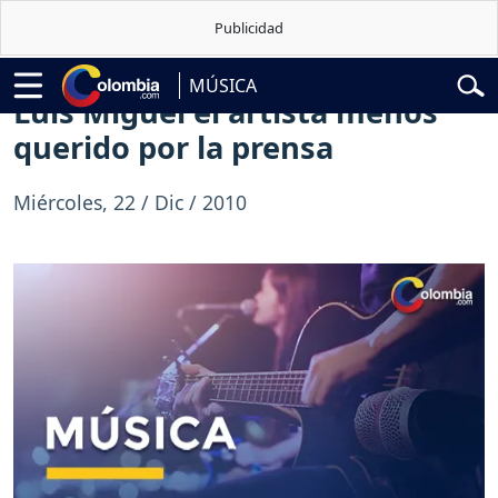
belardo de la Espriella
Vuelta a Colombia
Jorge Alfredo Vargas
Gus
MÚSICA
Luis Miguel el artista menos
querido por la prensa
Miércoles, 22 / Dic / 2010