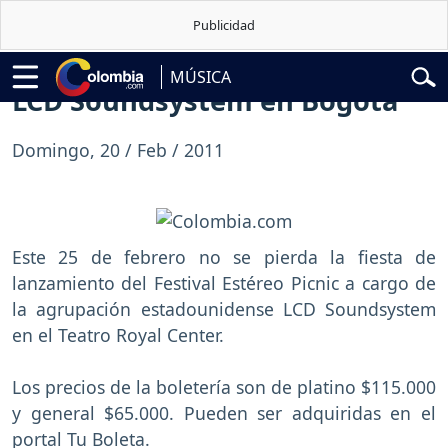
belardo de la Espriella
Vuelta a Colombia
Jorge Alfredo Vargas
Gust
MÚSICA
LCD Soundsystem en Bogotá
Domingo, 20 / Feb / 2011
Este 25 de febrero no se pierda la fiesta de
lanzamiento del Festival Estéreo Picnic a cargo de
la agrupación estadounidense LCD Soundsystem
en el Teatro Royal Center.
Los precios de la boletería son de platino $115.000
y general $65.000. Pueden ser adquiridas en el
portal Tu Boleta.