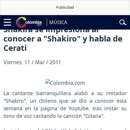
lardo de la Espriella
Vuelta a Colombia
Jorge Alfredo Vargas
Gusta
MÚSICA
Shakira se impresiona al
conocer a "Shakiro" y habla de
Cerati
Viernes, 11 / Mar / 2011
La cantante barranquillera alabó a su imitador
"Shakiro", un chileno que se dio a conocer esta
semana en la página de Youtube, tras imitar su
tono de voz cantando la canción "Gitana".