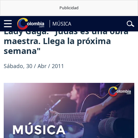
lardo de la Espriella
Vuelta a Colombia
Jorge Alfredo Vargas
Gustav
MÚSICA
Lady Gaga: "Judas es una obra
maestra. Llega la próxima
semana"
Sábado, 30 / Abr / 2011