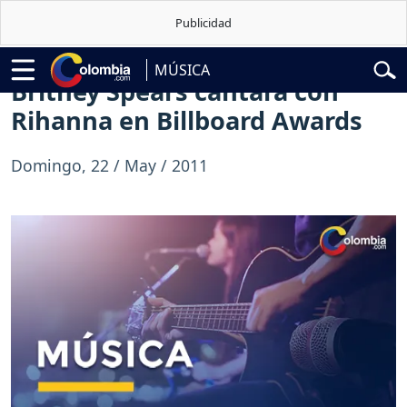
Abelardo de la Espriella
Vuelta a Colombia
Jorge Alfredo Vargas
Gu
MÚSICA
Britney Spears cantará con
Rihanna en Billboard Awards
Domingo, 22 / May / 2011