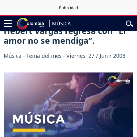
sidencial de Abelardo de la Espriella
Sigue en vivo la posesió
MÚSICA
Hebert Vargas regresa con “El
amor no se mendiga”.
Música - Tema del mes - Viernes, 27 / Jun / 2008