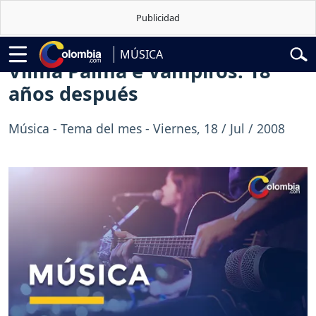
Abelardo de la Espriella
Vuelta a Colombia
Jorge Alfredo Vargas
Gu
MÚSICA
Vilma Palma e Vampiros: 18
años después
Música - Tema del mes - Viernes, 18 / Jul / 2008