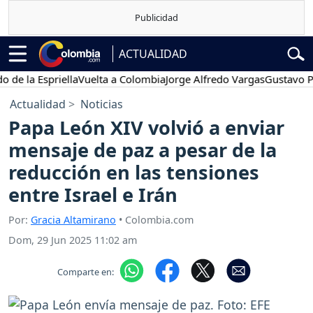
ACTUALIDAD
a Espriella
Vuelta a Colombia
Jorge Alfredo Vargas
Gustavo Petro
Actualidad
Noticias
Papa León XIV volvió a enviar
mensaje de paz a pesar de la
reducción en las tensiones
entre Israel e Irán
Por:
Gracia Altamirano
• Colombia.com
Dom, 29 Jun 2025 11:02 am
Comparte en: