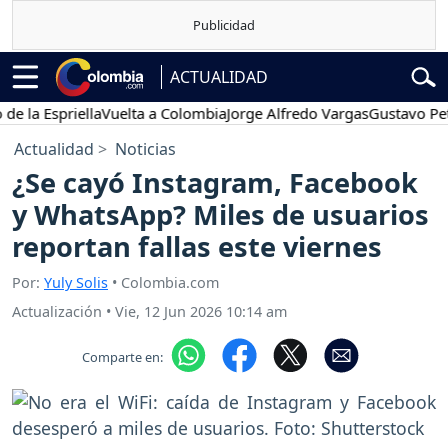
ACTUALIDAD
 Espriella
Vuelta a Colombia
Jorge Alfredo Vargas
Gustavo Petro
Actualidad
Noticias
¿Se cayó Instagram, Facebook
y WhatsApp? Miles de usuarios
reportan fallas este viernes
Por:
Yuly Solis
• Colombia.com
Actualización
•
Vie, 12 Jun 2026 10:14 am
Comparte en: