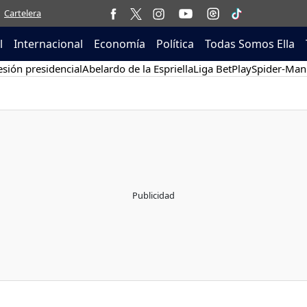
Cartelera
l
Internacional
Economía
Política
Todas Somos Ella
sión presidencial
Abelardo de la Espriella
Liga BetPlay
Spider-Man