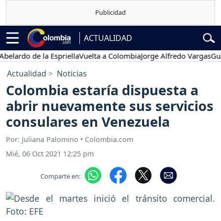
ACTUALIDAD
rdo de la Espriella
Vuelta a Colombia
Jorge Alfredo Vargas
Gustavo
Actualidad
Noticias
Colombia estaría dispuesta a
abrir nuevamente sus servicios
consulares en Venezuela
Por: Juliana Palomino • Colombia.com
Mié, 06 Oct 2021 12:25 pm
Comparte en: