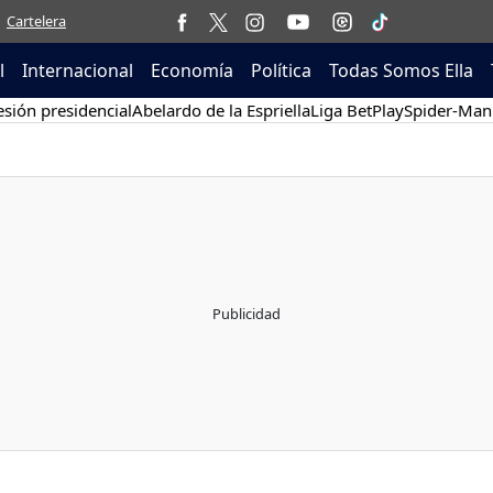
Cartelera
l
Internacional
Economía
Política
Todas Somos Ella
sión presidencial
Abelardo de la Espriella
Liga BetPlay
Spider-Man