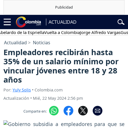
ACTUALIDAD
o de la Espriella
Vuelta a Colombia
Jorge Alfredo Vargas
Gustavo 
Actualidad
Noticias
Empleadores recibirán hasta
35% de un salario mínimo por
vincular jóvenes entre 18 y 28
años
Por:
Yuly Solis
• Colombia.com
Actualización
•
Mié, 22 May 2024 2:56 pm
Comparte en: