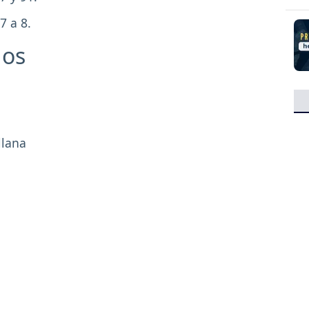
7 a 8.
dos
llana