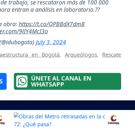
o de trabajo, se rescataron más de 100 000
ora entran a análisis en laboratorio.??
a obra:
https://t.co/QPBBdX7dm8
tter.com/9lIY4McI3o
(@idubogota)
July 3, 2024
aestructura en Bogotá
,
Arqueólogos
,
Rescate
ÚNETE AL CANAL EN
S
WHATSAPP