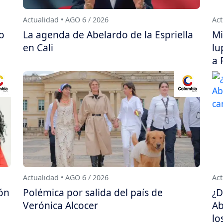
Actualidad • AGO 6 / 2026
Act
ro
La agenda de Abelardo de la Espriella
Mi
en Cali
lu
a 
Actualidad • AGO 6 / 2026
Act
ón
Polémica por salida del país de
¿D
Verónica Alcocer
Ab
lo