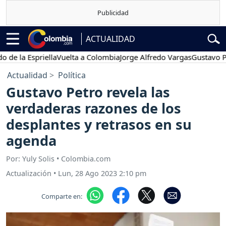
ACTUALIDAD
a Espriella
Vuelta a Colombia
Jorge Alfredo Vargas
Gustavo Petro
Actualidad
Política
Gustavo Petro revela las
verdaderas razones de los
desplantes y retrasos en su
agenda
Por: Yuly Solis • Colombia.com
Actualización
•
Lun, 28 Ago 2023 2:10 pm
Comparte en: