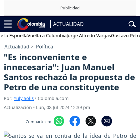
ACTUALIDAD
Espriella
Vuelta a Colombia
Jorge Alfredo Vargas
Gustavo Petro
Actualidad
Política
"Es inconveniente e
innecesaria": Juan Manuel
Santos rechazó la propuesta de
Petro de una constituyente
Por:
Yuly Solis
• Colombia.com
Actualización
•
Lun, 08 Jul 2024 12:39 pm
Comparte en: