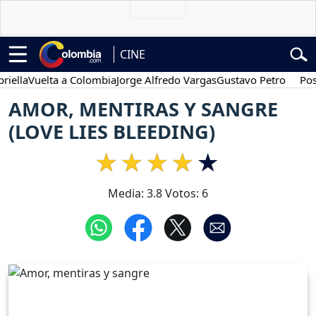
CINE
la
Vuelta a Colombia
Jorge Alfredo Vargas
Gustavo Petro
Posesió
AMOR, MENTIRAS Y SANGRE
(LOVE LIES BLEEDING)
Media:
3.8
Votos:
6