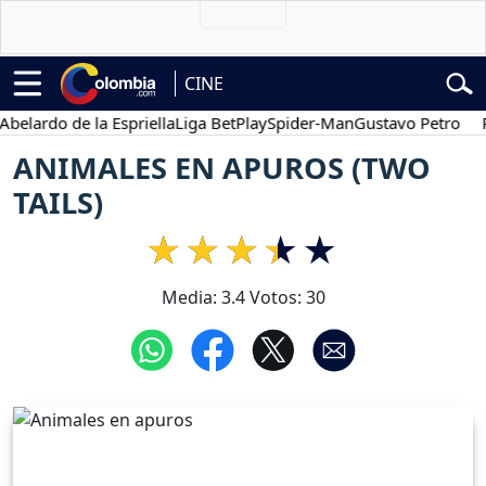
CINE
ardo de la Espriella
Liga BetPlay
Spider-Man
Gustavo Petro
Pose
ANIMALES EN APUROS (TWO
TAILS)
Media:
3.4
Votos:
30