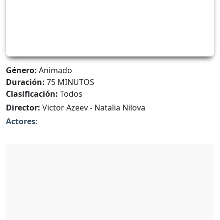
Género:
Animado
Duración:
75 MINUTOS
Clasificación:
Todos
Director:
Victor Azeev - Natalia Nilova
Actores: