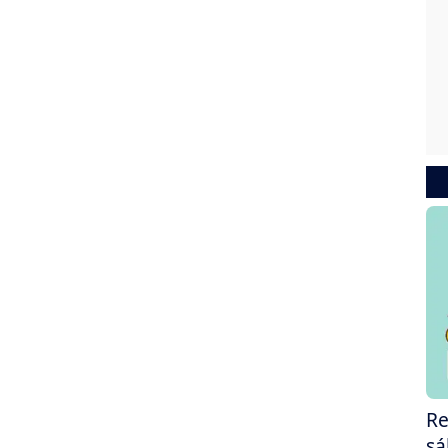
Re
sá