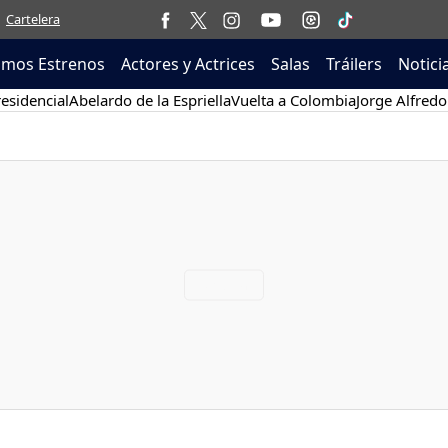
Cartelera
imos Estrenos
Actores y Actrices
Salas
Tráilers
Notici
esidencial
Abelardo de la Espriella
Vuelta a Colombia
Jorge Alfredo