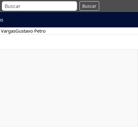
Buscar
as
 Vargas
Gustavo Petro