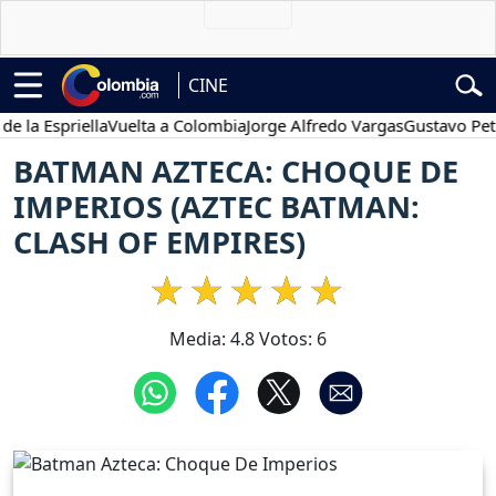
CINE
Espriella
Vuelta a Colombia
Jorge Alfredo Vargas
Gustavo Petro
BATMAN AZTECA: CHOQUE DE
IMPERIOS (AZTEC BATMAN:
CLASH OF EMPIRES)
Media:
4.8
Votos:
6