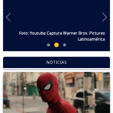
Previous
Nex
Foto: Youtube Captura Warner Bros. Pictures
Foto: Youtube Captura Warner Bros. Pictures
Foto: Youtube Captura Warner Bros. Pictures
Latinoamérica
Latinoamérica
Latinoamérica
NOTICIAS