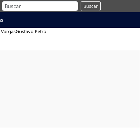
Buscar
as
 Vargas
Gustavo Petro