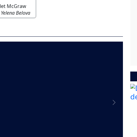
olet McGraw
 Yelena Belova
Next