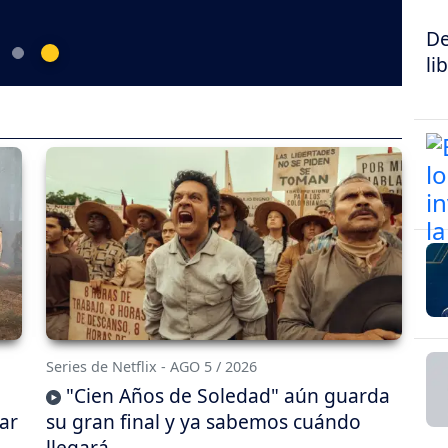
De
li
Series de Netflix - AGO 5 / 2026
"Cien Años de Soledad" aún guarda
ar
su gran final y ya sabemos cuándo
llegará