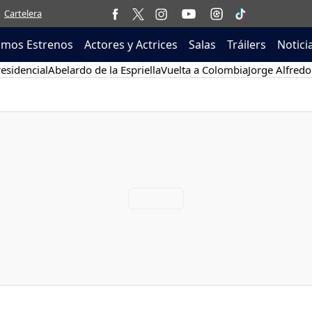
Cartelera
imos Estrenos
Actores y Actrices
Salas
Tráilers
Notici
esidencial
Abelardo de la Espriella
Vuelta a Colombia
Jorge Alfredo