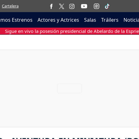
Cartelera
imos Estrenos
Actores y Actrices
Salas
Tráilers
Notici
Sigue en vivo la posesión presidencial de Abelardo de la Esprie