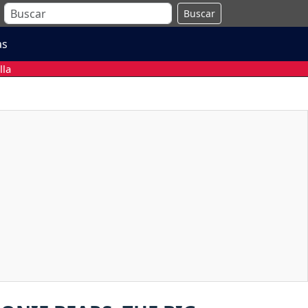
Buscar
as
lla