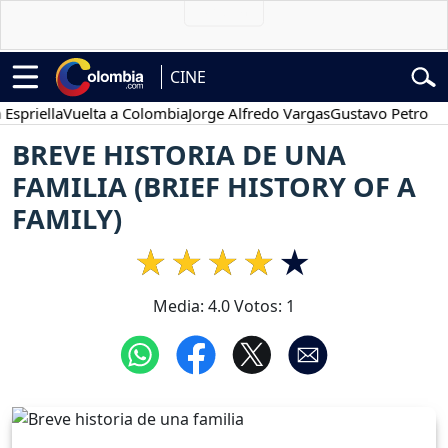
CINE
iella
Vuelta a Colombia
Jorge Alfredo Vargas
Gustavo Petro
Pose
BREVE HISTORIA DE UNA
FAMILIA (BRIEF HISTORY OF A
FAMILY)
Media:
4.0
Votos:
1