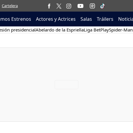
Cartelera
imos Estrenos
Actores y Actrices
Salas
Tráilers
Notici
sión presidencial
Abelardo de la Espriella
Liga BetPlay
Spider-Man