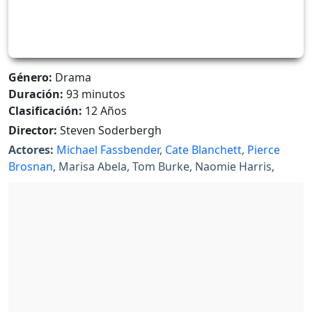
Género:
Drama
Duración:
93 minutos
Clasificación:
12 Años
Director:
Steven Soderbergh
Actores:
Michael Fassbender
,
Cate Blanchett
,
Pierce
Brosnan
, Marisa Abela, Tom Burke, Naomie Harris,
Regé-Jean Page