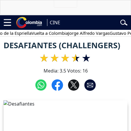
CINE
a Espriella
Vuelta a Colombia
Jorge Alfredo Vargas
Gustavo Petro
DESAFIANTES (CHALLENGERS)
Media:
3.5
Votos:
16