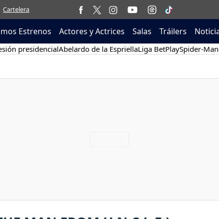
Cartelera
imos Estrenos
Actores y Actrices
Salas
Tráilers
Notici
sión presidencial
Abelardo de la Espriella
Liga BetPlay
Spider-Man