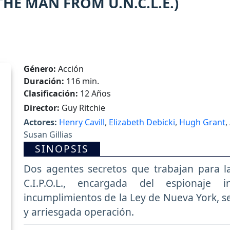
 (THE MAN FROM U.N.C.L.E.)
Género:
Acción
Duración:
116 min.
Clasificación:
12 Años
Director:
Guy Ritchie
Actores:
Henry Cavill
,
Elizabeth Debicki
,
Hugh Grant
,
Susan Gillias
SINOPSIS
Dos agentes secretos que trabajan para 
C.I.P.O.L., encargada del espionaje 
incumplimientos de la Ley de Nueva York, s
y arriesgada operación.