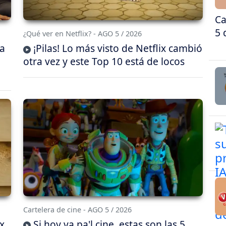
Ca
5 
¿Qué ver en Netflix? - AGO 5 / 2026
da
¡Pilas! Lo más visto de Netflix cambió
otra vez y este Top 10 está de locos
Cartelera de cine - AGO 5 / 2026
x,
Si hoy va pa'l cine, estas son las 5