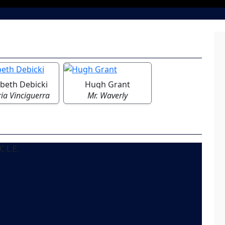
abeth Debicki
Hugh Grant
ria Vinciguerra
Mr. Waverly