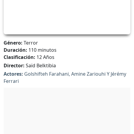
Género:
Terror
Duración:
110 minutos
Clasificación:
12 Años
Director:
Saïd Belktibia
Actores:
Golshifteh Farahani, Amine Zariouhi Y Jérémy
Ferrari