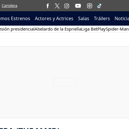
Cartelera
imos Estrenos
Actores y Actrices
Salas
Tráilers
Notici
sión presidencial
Abelardo de la Espriella
Liga BetPlay
Spider-Man