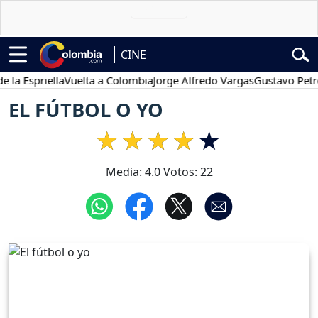
CINE
Espriella
Vuelta a Colombia
Jorge Alfredo Vargas
Gustavo Petro
EL FÚTBOL O YO
Media:
4.0
Votos:
22