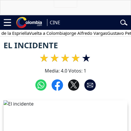
CINE
 Espriella
Vuelta a Colombia
Jorge Alfredo Vargas
Gustavo Petro
EL INCIDENTE
Media:
4.0
Votos:
1