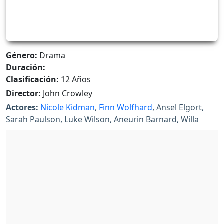
Género:
Drama
Duración:
Clasificación:
12 Años
Director:
John Crowley
Actores:
Nicole Kidman
,
Finn Wolfhard
, Ansel Elgort,
Sarah Paulson, Luke Wilson, Aneurin Barnard, Willa
Fitzgerald, Luke Kleintank, Ashleigh Cummings, Denis
O'Hare, Oakes Fegley, Joey Slotnick, Robert Joy