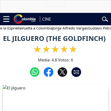
CINE
spriella
Vuelta a Colombia
Jorge Alfredo Vargas
Gustavo Petro
P
EL JILGUERO (THE GOLDFINCH)
Media:
4.8
Votos:
6