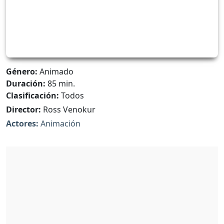
Género:
Animado
Duración:
85 min.
Clasificación:
Todos
Director:
Ross Venokur
Actores:
Animación