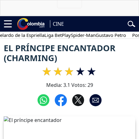
CINE
o de la Espriella
Liga BetPlay
Spider-Man
Gustavo Petro
Posesió
EL PRÍNCIPE ENCANTADOR
(CHARMING)
Media:
3.1
Votos:
29