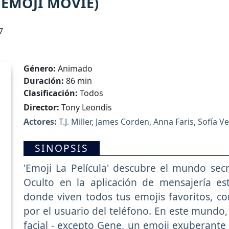
 EMOJI MOVIE)
7
Género:
Animado
Duración:
86 min
Clasificación:
Todos
Director:
Tony Leondis
Actores:
T.J. Miller, James Corden, Anna Faris, Sofía V
SINOPSIS
'Emoji La Película' descubre el mundo secr
Oculto en la aplicación de mensajería est
donde viven todos tus emojis favoritos, co
por el usuario del teléfono. En este mundo,
facial - excepto Gene, un emoji exuberante q