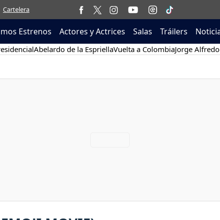
Cartelera
imos Estrenos
Actores y Actrices
Salas
Tráilers
Notici
esidencial
Abelardo de la Espriella
Vuelta a Colombia
Jorge Alfredo