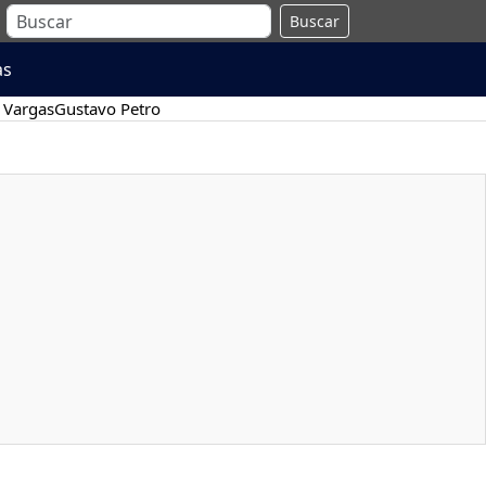
Buscar
as
 Vargas
Gustavo Petro