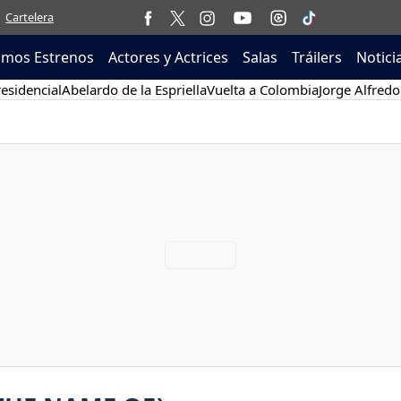
Cartelera
imos Estrenos
Actores y Actrices
Salas
Tráilers
Notici
esidencial
Abelardo de la Espriella
Vuelta a Colombia
Jorge Alfredo