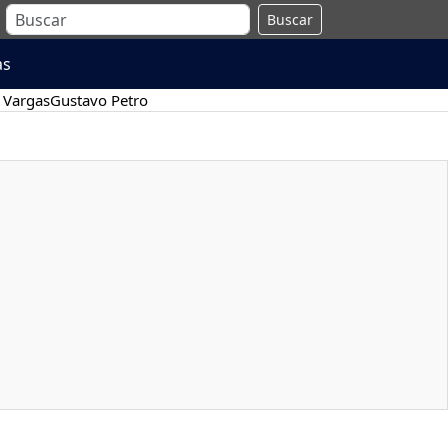
Buscar
as
 Vargas
Gustavo Petro