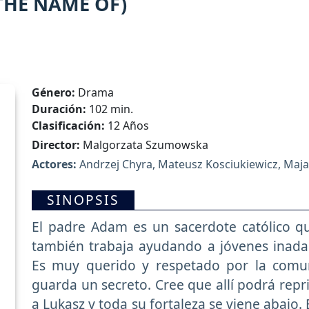
THE NAME OF)
Género:
Drama
Duración:
102 min.
Clasificación:
12 Años
Director:
Malgorzata Szumowska
Actores:
Andrzej Chyra, Mateusz Kosciukiewicz, Maja
SINOPSIS
El padre Adam es un sacerdote católico qu
también trabaja ayudando a jóvenes inad
Es muy querido y respetado por la comu
guarda un secreto. Cree que allí podrá repr
a Lukasz y toda su fortaleza se viene abajo