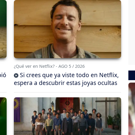
¿Qué ver en Netflix? - AGO 5 / 2026
bió
Si crees que ya viste todo en Netflix,
espera a descubrir estas joyas ocultas