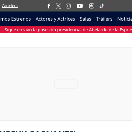
Cartelera
imos Estrenos
Actores y Actrices
Salas
Tráilers
Notici
Sigue en vivo la posesión presidencial de Abelardo de la Esprie