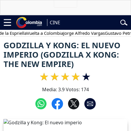
CINE
Espriella
Vuelta a Colombia
Jorge Alfredo Vargas
Gustavo Petro
GODZILLA Y KONG: EL NUEVO
IMPERIO (GODZILLA X KONG:
THE NEW EMPIRE)
Media:
3.9
Votos:
174