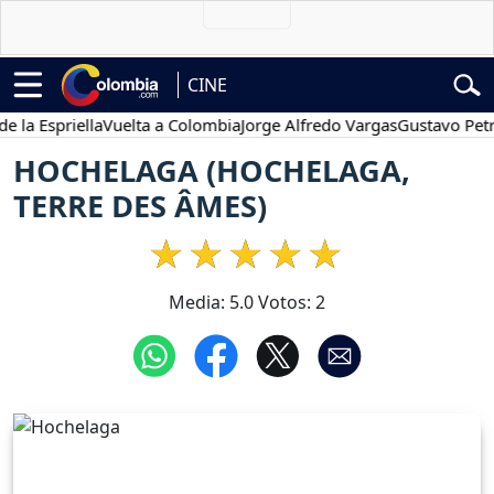
CINE
Espriella
Vuelta a Colombia
Jorge Alfredo Vargas
Gustavo Petro
HOCHELAGA (HOCHELAGA,
TERRE DES ÂMES)
Media:
5.0
Votos:
2