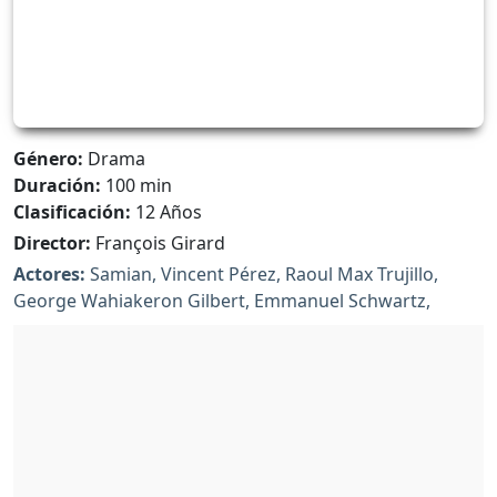
Género:
Drama
Duración:
100 min
Clasificación:
12 Años
Director:
François Girard
Actores:
Samian, Vincent Pérez, Raoul Max Trujillo,
George Wahiakeron Gilbert, Emmanuel Schwartz,
Tanaya Beatty, Sébastien Ricard, Gilles Renaud, Tony
Nardi, Karelle Tremblay, David La Haye, Mark Antony
Krupa, André Simoneau, Paul Doucet, Roman Blomme,
Christopher B. MacCabe