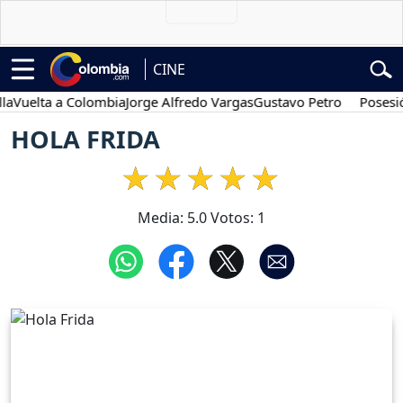
CINE
elta a Colombia
Jorge Alfredo Vargas
Gustavo Petro
Posesión pr
HOLA FRIDA
Media:
5.0
Votos:
1