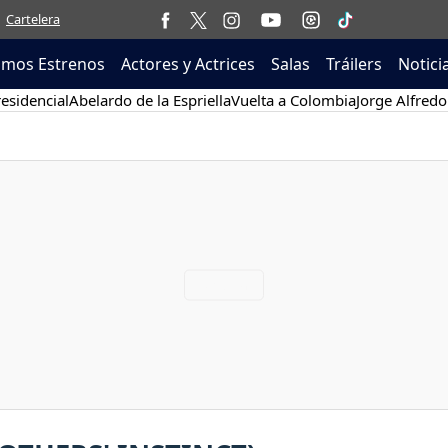
Cartelera
imos Estrenos
Actores y Actrices
Salas
Tráilers
Notici
esidencial
Abelardo de la Espriella
Vuelta a Colombia
Jorge Alfredo