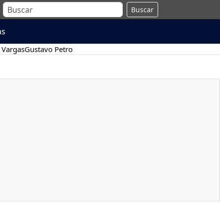
Buscar
as
 Vargas
Gustavo Petro