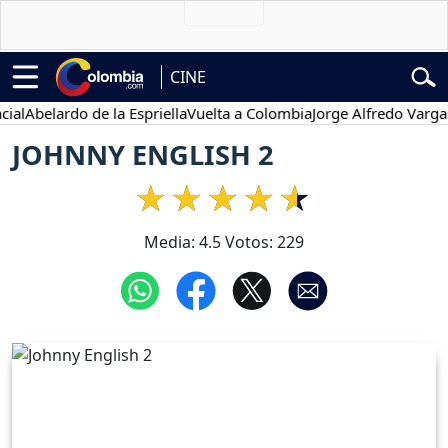
CINE
belardo de la Espriella
Vuelta a Colombia
Jorge Alfredo Vargas
Gus
JOHNNY ENGLISH 2
Media:
4.5
Votos:
229