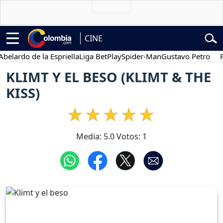
CINE
ardo de la Espriella
Liga BetPlay
Spider-Man
Gustavo Petro
Poses
KLIMT Y EL BESO (KLIMT & THE
KISS)
Media:
5.0
Votos:
1