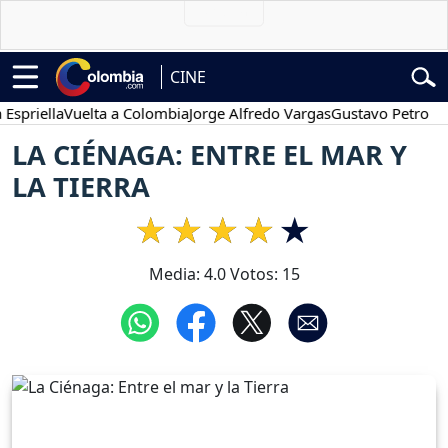
CINE
ella
Vuelta a Colombia
Jorge Alfredo Vargas
Gustavo Petro
Poses
LA CIÉNAGA: ENTRE EL MAR Y
LA TIERRA
Media:
4.0
Votos:
15